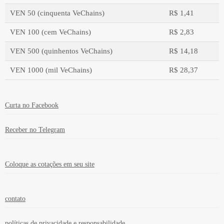
VEN 50 (cinquenta VeChains)
R$ 1,41
VEN 100 (cem VeChains)
R$ 2,83
VEN 500 (quinhentos VeChains)
R$ 14,18
VEN 1000 (mil VeChains)
R$ 28,37
Valor em moeda estrangeira
Valor em real
Curta no Facebook
Receber no Telegram
Coloque as cotações em seu site
contato
políticas de privacidade e responsabilidade