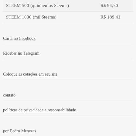
STEEM 500 (quinhentos Steems)
R$ 94,70
STEEM 1000 (mil Steems)
R$ 189,41
Valor em moeda estrangeira
Valor em real
Curta no Facebook
Receber no Telegram
Coloque as cotações em seu site
contato
políticas de privacidade e responsabilidade
por
Pedro Menezes