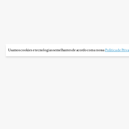
Usamos cookies e tecnologias semelhantes de acordo com a nossa
Política de Priv
Gráfico do hist