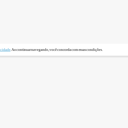
acidade
. Ao continuar navegando, você concorda com essas condições.
órico do iene