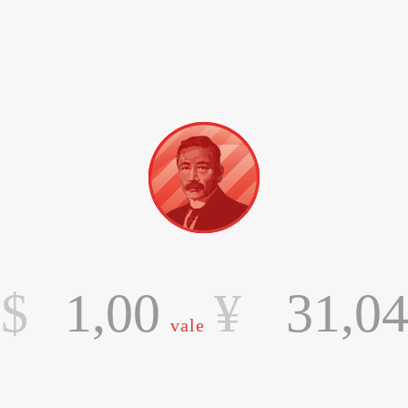
$
¥
vale