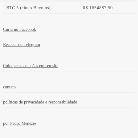
BTC 5 (cinco Bitcoins)
R$ 1654887,50
Valor em moeda estrangeira
Valor em real
Curta no Facebook
Receber no Telegram
Coloque as cotações em seu site
contato
políticas de privacidade e responsabilidade
por
Pedro Menezes