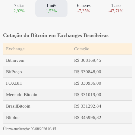
7 dias
1 mês
6 meses
1 ano
2,92%
1,53%
-7,35%
-47,71%
Cotação do Bitcoin em Exchanges Brasileiras
Exchange
Cotação
Bitnuvem
R$ 308169,45
BitPreço
R$ 330848,00
FOXBIT
R$ 330936,00
Mercado Bitcoin
R$ 331019,00
BrasilBitcoin
R$ 331292,84
Bitblue
R$ 345996,82
Última atualização: 09/08/2026 03:15.