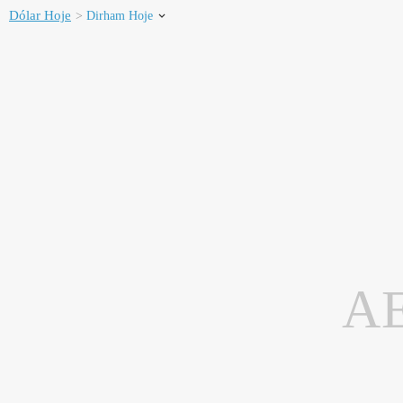
Dólar Hoje
Dirham Hoje
A