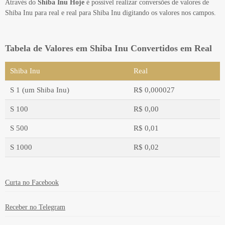
Através do
Shiba Inu Hoje
é possível realizar conversões de valores de
Shiba Inu para real e real para Shiba Inu digitando os valores nos campos.
Tabela de Valores em Shiba Inu Convertidos em Real
Shiba Inu
Real
S 1 (um Shiba Inu)
R$ 0,000027
S 100
R$ 0,00
S 500
R$ 0,01
S 1000
R$ 0,02
Valor em moeda estrangeira
Valor em real
Curta no Facebook
Receber no Telegram