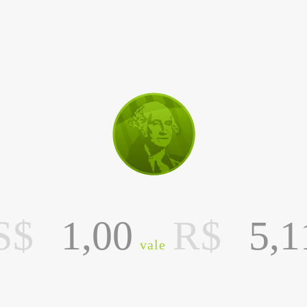
S$
R$
vale