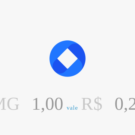
MG
R$
vale