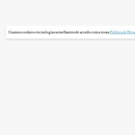
Usamos cookies e tecnologias semelhantes de acordo com a nossa
Política de Priv
A moeda digi
O objetivo da OMG 
para todos os partic
pode ser acessada po
Valor da OMG
A
cotação
da
OMG 