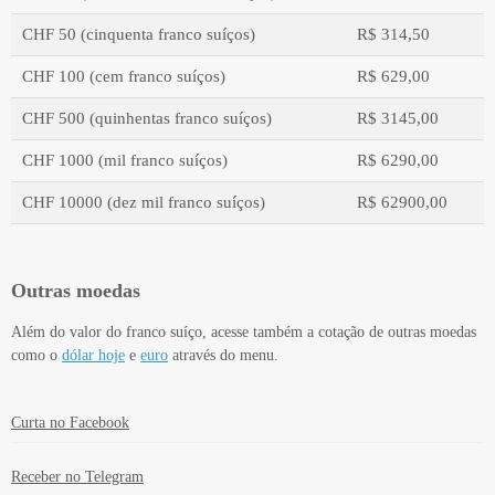
CHF 50 (cinquenta franco suíços)
R$ 314,50
CHF 100 (cem franco suíços)
R$ 629,00
CHF 500 (quinhentas franco suíços)
R$ 3145,00
CHF 1000 (mil franco suíços)
R$ 6290,00
CHF 10000 (dez mil franco suíços)
R$ 62900,00
Outras moedas
Além do valor do franco suíço, acesse também a cotação de outras moedas
como o
dólar hoje
e
euro
através do menu.
Valor em moeda estrangeira
Valor em real
Curta no Facebook
Receber no Telegram