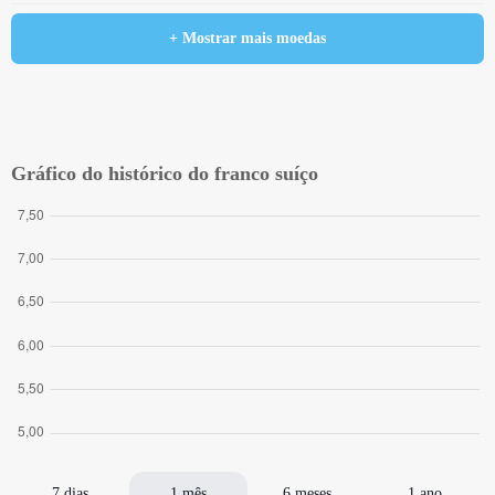
+ Mostrar mais moedas
Gráfico do histórico do franco suíço
7 dias
1 mês
6 meses
1 ano