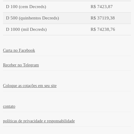
D 100 (cem Decreds)
R$ 7423,87
D 500 (quinhentos Decreds)
R$ 37119,38
D 1000 (mil Decreds)
R$ 74238,76
Valor em moeda estrangeira
Valor em real
Curta no Facebook
Receber no Telegram
Coloque as cotações em seu site
contato
políticas de privacidade e responsabilidade