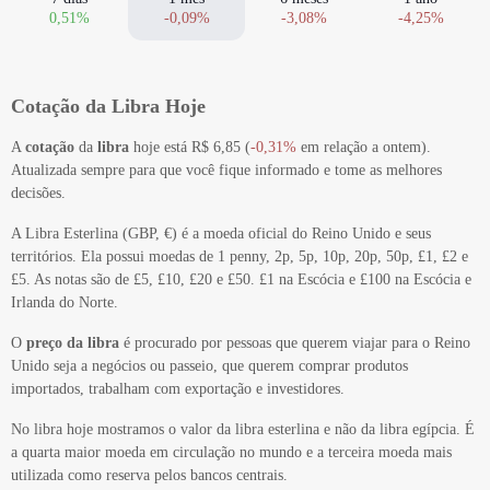
0,51%
-0,09%
-3,08%
-4,25%
Cotação da Libra Hoje
A
cotação
da
libra
hoje está R$ 6,85 (
-0,31%
em relação a ontem).
Atualizada sempre para que você fique informado e tome as melhores
decisões.
A Libra Esterlina (GBP, €) é a moeda oficial do Reino Unido e seus
territórios. Ela possui moedas de 1 penny, 2p, 5p, 10p, 20p, 50p, £1, £2 e
£5. As notas são de £5, £10, £20 e £50. £1 na Escócia e £100 na Escócia e
Irlanda do Norte.
O
preço da libra
é procurado por pessoas que querem viajar para o Reino
Unido seja a negócios ou passeio, que querem comprar produtos
importados, trabalham com exportação e investidores.
No libra hoje mostramos o valor da libra esterlina e não da libra egípcia. É
a quarta maior moeda em circulação no mundo e a terceira moeda mais
utilizada como reserva pelos bancos centrais.