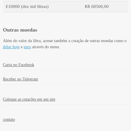
€10000 (dez mil libras)
R$ 68500,00
Outras moedas
Além do valor da libra, acesse também a cotação de outras moedas como o
dólar hoje
e
euro
através do menu.
Valor em moeda estrangeira
Valor em real
Curta no Facebook
Receber no Telegram
Coloque as cotações em seu site
contato